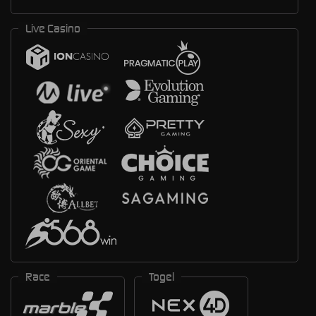
Live Casino
Race
Togel