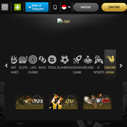
Main di
MASUK
DAFTAR
Telegram
HOT
SLOTS
LIVE
RACE
TOGEL
OLAHRAGA
CRASH
ARCADE
E-
SABUNG
PROMOS
GAMES
CASINO
GAME
SPORTS
AYAM
i
i
i