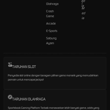
Olahraga
Crash
Game
Arcade
E-Sports
Sabung
Ayam
TARUHAN SLOT
Penyedia slot online dengan beragam pilihan game menarik yang memudahkan
pemain untuk mencapai jackpot
TARUHAN OLAHRAGA
Sportsbook Gaming Platform Terbaik menawarkan lebih banyak game, odds yang