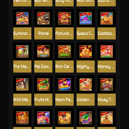
Farm Of Fortune
Spin and Win
Sexy Vegas
Alien Smash
God Of Wealth
Summer Splash Paradise
Roma
Fortune Jewels III
Space Conquest
Goddess Of Egypt
The Maya Myth
Pai Gow Ways
Rich Cai Shen
Mighty Sevens
Money Empire
Wild Mafia
Fruits Mania
Neon Fantasy
Golden Horse Ride
Muay Thai Fighter