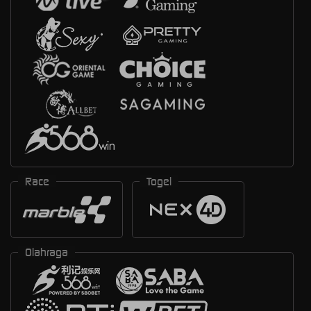
Race
Togel
Olahraga