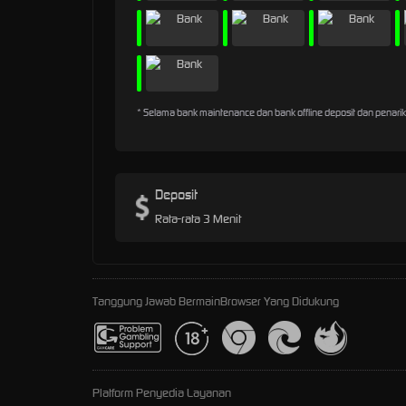
* Selama bank maintenance dan bank offline deposit dan penarik
Deposit
Rata-rata 3 Menit
Tanggung Jawab Bermain
Browser Yang Didukung
Platform Penyedia Layanan