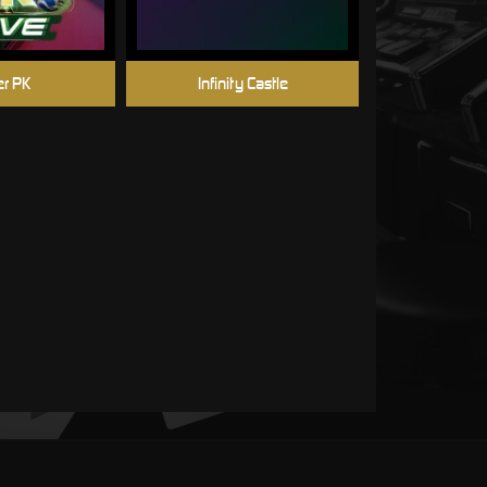
r PK
Infinity Castle