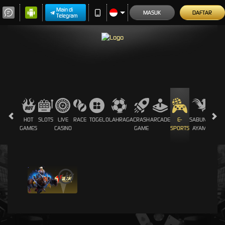
Main di
MASUK
DAFTAR
Telegram
HOT
SLOTS
LIVE
RACE
TOGEL
OLAHRAGA
CRASH
ARCADE
E-
SABUNG
PROM
GAMES
CASINO
GAME
SPORTS
AYAM
i