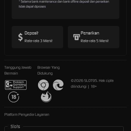
* Selama bank maintenance dan bank offline deposit dan penarikan
tidak dapat diproses
Deposit
Penarikan
Rata-rata 3 Menit
Rata-rata 5 Menit
Tanggung Jawab
Browser Yang
Bermain
Didukung
©2026 SLOT95. Hak cipta
dilindungi | 18+
Platform Penyedia Layanan
Slots