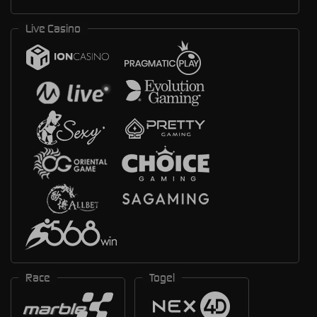
Live Casino
Race
Togel