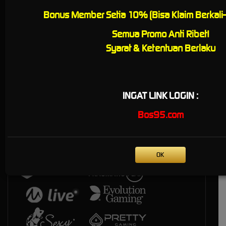
Bonus Member Setia 10% (Bisa Klaim Berkali-ka
Semua Promo Anti Ribet!
Syarat & Ketentuan Berlaku
INGAT LINK LOGIN :
Bos95.com
Live Casino
OK