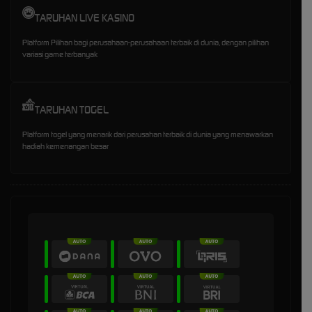
TARUHAN LIVE KASINO
Platform Pilihan bagi perusahaan-perusahaan terbaik di dunia, dengan pilihan
variasi game terbanyak
TARUHAN TOGEL
Platform togel yang menarik dari perusahan terbaik di dunia yang menawarkan
hadiah kemenangan besar