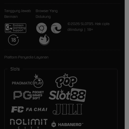
Tanggung Jawab
Browser Yang
Bermain
Didukung
©2026 SLOT95. Hak cipta
dilindungi | 18+
Platform Penyedia Layanan
Slots